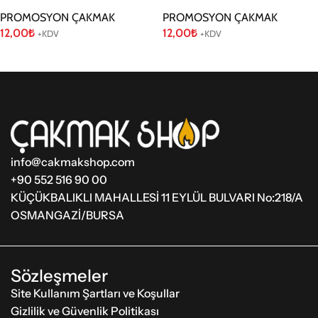
PROMOSYON ÇAKMAK
PROMOSYON ÇAKMAK
12,00
₺
12,00
₺
+KDV
+KDV
Sepete Ekle
Sepete Ekle
info@cakmakshop.com
+90 552 516 90 00
KÜÇÜKBALIKLI MAHALLESİ 11 EYLÜL BULVARI No:218/A
OSMANGAZİ/BURSA
Sözleşmeler
Site Kullanım Şartları ve Koşullar
Gizlilik ve Güvenlik Politikası