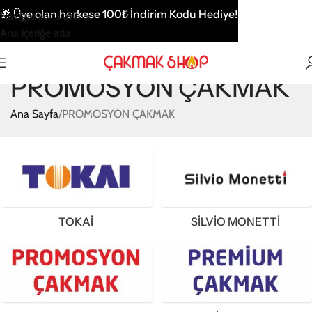
🎁
Üye olan herkese 100₺ İndirim Kodu Hediye!
Navigasyona atla
Ana içeriğe atla
PROMOSYON ÇAKMAK
Ana Sayfa
PROMOSYON ÇAKMAK
TOKAİ
SİLVİO MONETTİ