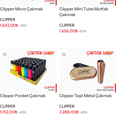
Clipper Micro Çakmak
Clipper Mini Tube Mutfak
Çakmak
CLIPPER
1.632,00
₺
CLIPPER
+KDV
1.656,00
₺
+KDV
Sepete Ekle
Sepete Ekle
Clipper Pocket Çakmak
Clipper Taşlı Metal Çakmak
CLIPPER
CLIPPER
1.152,00
₺
3.288,00
₺
+KDV
+KDV