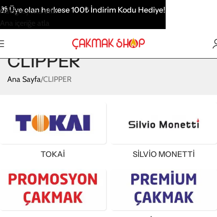
🎁
Üye olan herkese 100₺ İndirim Kodu Hediye!
Navigasyona atla
Ana içeriğe atla
CLIPPER
Ana Sayfa
CLIPPER
TOKAİ
SİLVİO MONETTİ