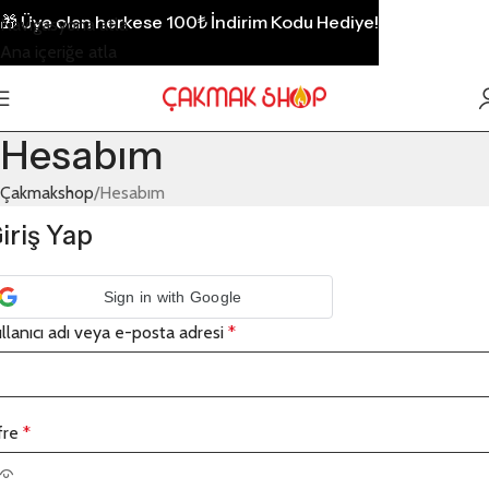
🎁
Üye olan herkese 100₺ İndirim Kodu Hediye!
Navigasyona atla
Ana içeriğe atla
Hesabım
Çakmakshop
Hesabım
iriş Yap
Sign in with Google
llanıcı adı veya e-posta adresi
*
fre
*