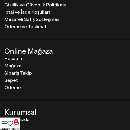
Gizlilik ve Güvenlik Politikası
İptal ve İade Koşulları
Mesafeli Satış Sözleşmesi
Ödeme ve Teslimat
Online Mağaza
Hesabım
Mağaza
Sipariş Takip
Sepet
Ödeme
Kurumsal
Hakkımızda
0
İletişim
Menü
İstek Listesi
Sepet