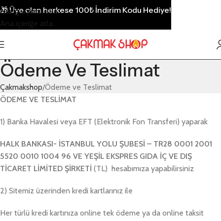
🎁
Üye olan herkese 100₺ İndirim Kodu Hediye!
Navigasyona atla
Ana içeriğe atla
Ödeme Ve Teslimat
Çakmakshop
Ödeme ve Teslimat
ÖDEME VE TESLİMAT
1) Banka Havalesi veya EFT (Elektronik Fon Transferi) yaparak
HALK BANKASI- İSTANBUL YOLU ŞUBESİ – TR28 0001 2001
5520 0010 1004 96 VE YEŞİL EKSPRES GIDA İÇ VE DIŞ
TİCARET LİMİTED ŞİRKETİ
(TL) hesabımıza yapabilirsiniz
2) Sitemiz üzerinden kredi kartlarınız ile
Her türlü kredi kartınıza online tek ödeme ya da online taksit