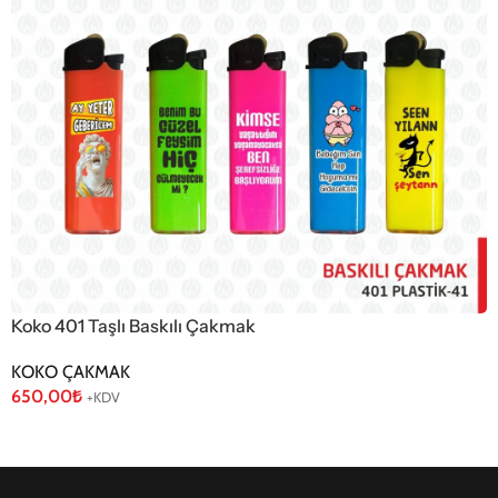
Koko 401 Taşlı Baskılı Çakmak
KOKO ÇAKMAK
650,00
₺
+KDV
Sepete Ekle