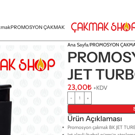
kmak
PROMOSYON ÇAKMAK
Ana Sayfa
PROMOSYON ÇAKM
PROMOS
JET TURB
23,00
₺
+KDV
Ürün Açıklaması
Promosyon çakmak BK JET TURBO
Jet alevli (turbo) pürmüz ateşlem