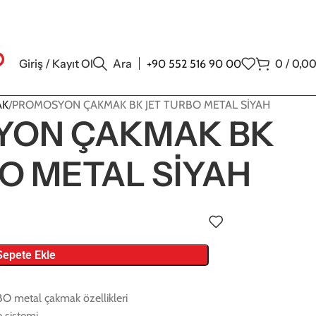
Giriş / Kayıt Ol
Ara
0
/
0,0
+90 552 516 90 00
AK
PROMOSYON ÇAKMAK BK JET TURBO METAL SİYAH
YON ÇAKMAK BK
O METAL SİYAH
Sepete Ekle
 metal çakmak özellikleri
e sistemi