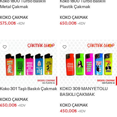
Koko 1800 Turbo Baskılı
Koko 1800 Turbo Baskılı
Metal Çakmak
Plastik Çakmak
KOKO ÇAKMAK
KOKO ÇAKMAK
575,00
₺
650,00
₺
+KDV
+KDV
Sepete Ekle
Sepete Ekle
Koko 301 Taşlı Baskılı Çakmak
KOKO 309 MANYETOLU
BASKILI ÇAKMAK
KOKO ÇAKMAK
650,00
₺
KOKO ÇAKMAK
+KDV
450,00
₺
+KDV
Sepete Ekle