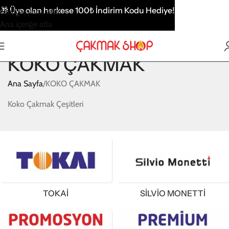
🎁
Üye olan herkese 100₺ İndirim Kodu Hediye!
Navigasyona atla
Ana içeriğe atla
KOKO ÇAKMAK
Ana Sayfa
KOKO ÇAKMAK
Koko Çakmak Çeşitleri
TOKAİ
SİLVİO MONETTİ