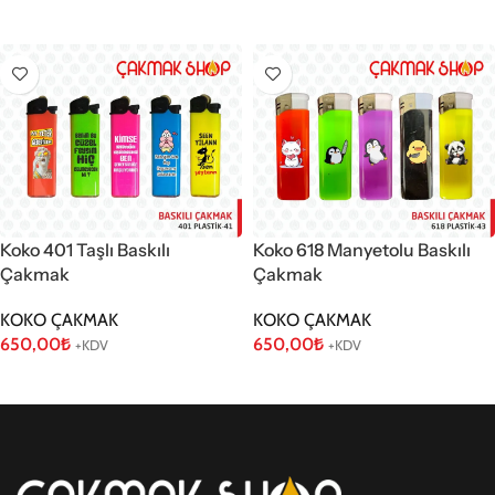
Sepete Ekle
Koko 618 Manyetolu Baskılı
Koko 401 Taşlı Baskılı
Çakmak
Çakmak
KOKO ÇAKMAK
KOKO ÇAKMAK
650,00
₺
650,00
₺
+KDV
+KDV
Sepete Ekle
Sepete Ekle