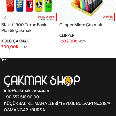
BK Jet 1900 Turbo Baskılı
Clipper Micro Çakmak
Plastik Çakmak
CLIPPER
KOKO ÇAKMAK
1.632,00
₺
+KDV
700,00
₺
+KDV
Sepete Ekle
Sepete Ekle
info@cakmakshop.com
+90 552 516 90 00
KÜÇÜKBALIKLI MAHALLESİ 11 EYLÜL BULVARI No:218/A
OSMANGAZİ/BURSA