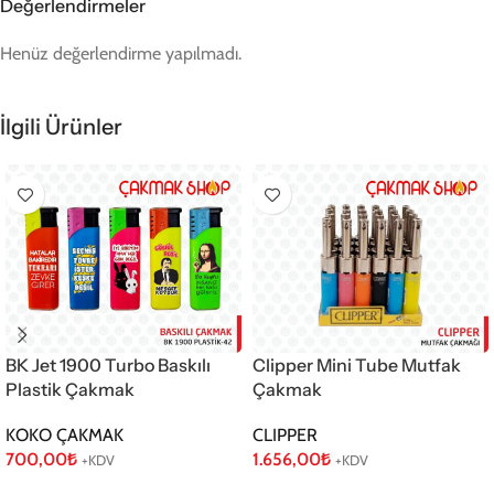
Değerlendirmeler
Henüz değerlendirme yapılmadı.
İlgili Ürünler
BK Jet 1900 Turbo Baskılı
Clipper Mini Tube Mutfak
Plastik Çakmak
Çakmak
KOKO ÇAKMAK
CLIPPER
700,00
₺
1.656,00
₺
+KDV
+KDV