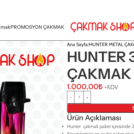
kmak
PROMOSYON ÇAKMAK
Ana Sayfa
HUNTER METAL ÇA
HUNTER 3
ÇAKMAK
1.000,00
₺
+KDV
Ürün Açıklaması
Hunter çakmak paket içerisinde 
Siparişlerinizi en az bir paket ola