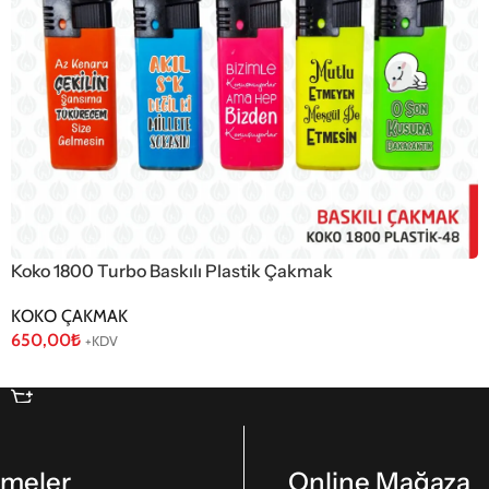
Koko 1800 Turbo Baskılı Plastik Çakmak
KOKO ÇAKMAK
650,00
₺
+KDV
Sepete Ekle
şmeler
Online Mağaza