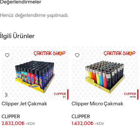
Değerlendirmeler
Henüz değerlendirme yapılmadı.
İlgili Ürünler
Clipper Jet Çakmak
Clipper Micro Çakmak
CLIPPER
CLIPPER
2.832,00
₺
1.632,00
₺
+KDV
+KDV
Sepete Ekle
Sepete Ekle