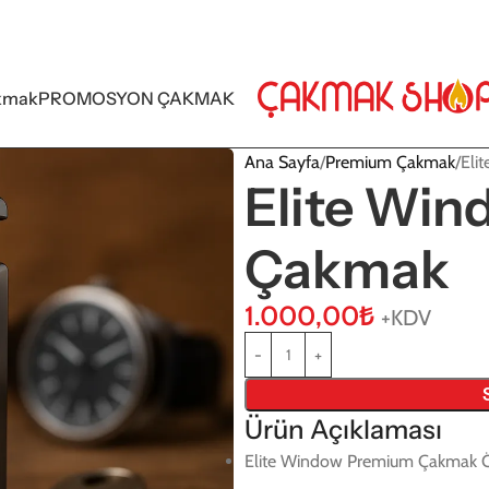
kmak
PROMOSYON ÇAKMAK
Ana Sayfa
Premium Çakmak
Eli
Elite Wi
Çakmak
1.000,00
₺
+KDV
Ürün Açıklaması
Elite Window Premium Çakmak Öz