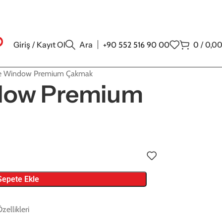
Giriş / Kayıt Ol
Ara
0
/
0,0
+90 552 516 90 00
te Window Premium Çakmak
ndow Premium
Sepete Ekle
ellikleri